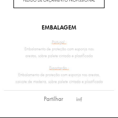
PEDIDO DE ORÇAMENTO PROFISSIONAL
EMBALAGEM
Portugal :
Embalamento de proteção com esponja nas
arestas, sobre palete cintada e plastificada
Exportação :
Embalamento de proteção com esponja nas arestas,
caixote de madeira, sobre palete cintada e plastificada
Partilhar