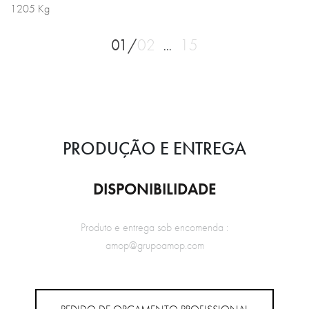
1205 Kg
01/
02
15
...
PRODUÇÃO E ENTREGA
DISPONIBILIDADE
Produto e entrega sob encomenda :
amop@grupoamop.com