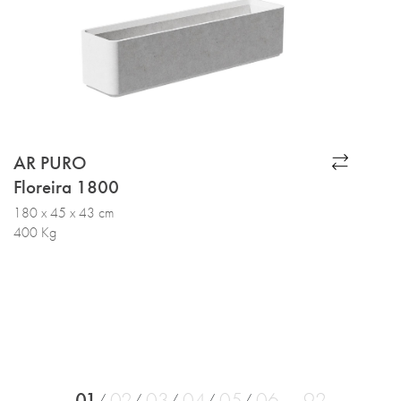
AR PURO
Floreira 1800
180 x 45 x 43 cm
400 Kg
01
02
03
04
05
06
92
...