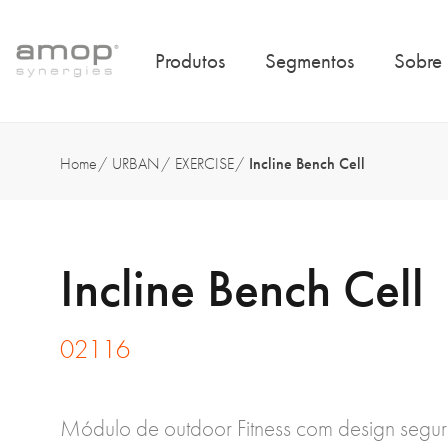
Produtos
Segmentos
Sobre
Home
URBAN
EXERCISE
Incline Bench Cell
Incline Bench Cell
02116
Módulo de outdoor Fitness com design seguro