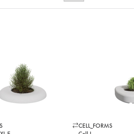
S
CELL_FORMS
 XL E
Cell I