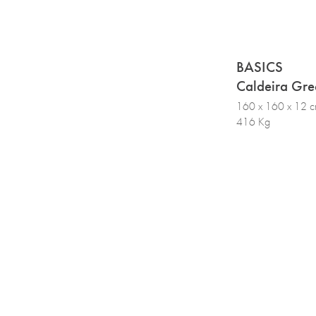
BASICS
Caldeira Gre
160 x 160 x 12 
416 Kg