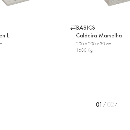
BASICS
en L
Caldeira Marselha
cm
200 x 200 x 30 cm
1680 Kg
01
02