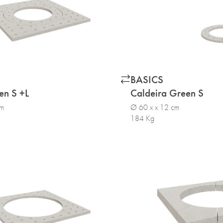
BASICS
en S +L
Caldeira Green S
cm
Ø 60 x x 12 cm
184 Kg