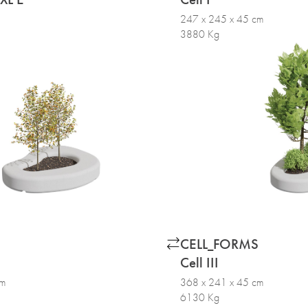
247 x 245 x 45 cm
3880 Kg
S
CELL_FORMS
Cell III
cm
368 x 241 x 45 cm
6130 Kg