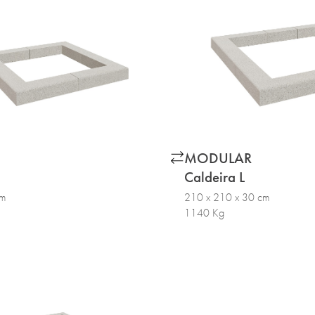
MODULAR
Caldeira L
cm
210 x 210 x 30 cm
1140 Kg