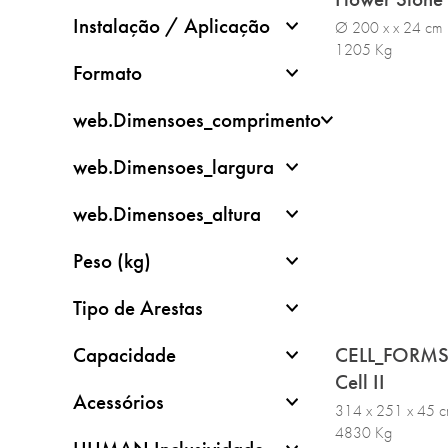
Instalação / Aplicação
Ø 200 x x 24 cm
1205 Kg
Formato
web.Dimensoes_comprimento
web.Dimensoes_largura
web.Dimensoes_altura
Peso (kg)
Tipo de Arestas
Capacidade
CELL_FORM
Cell II
Acessórios
314 x 251 x 45 
4830 Kg