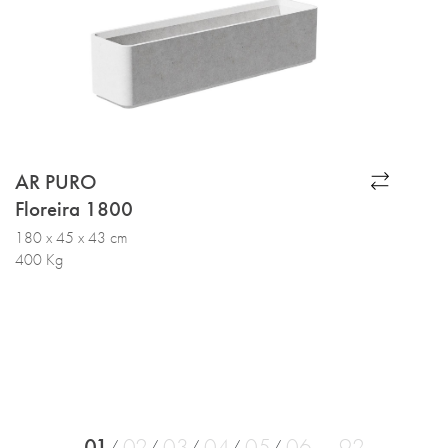
AR PURO
Floreira 1800
180 x 45 x 43 cm
400 Kg
01
02
03
04
05
06
92
...