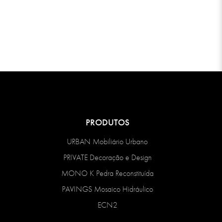
PRODUTOS
URBAN Mobiliário Urbano
PRIVATE Decoração e Design
MONO K Pedra Reconstituída
PAVINGS Mosaico Hidráulico
ECN2