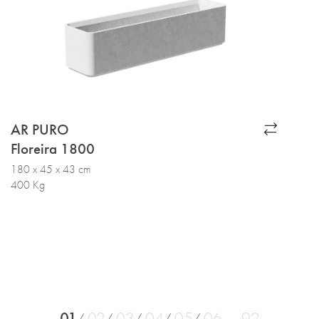
AR PURO
Floreira 1800
180 x 45 x 43 cm
400 Kg
01
02
03
04
05
06
92
...