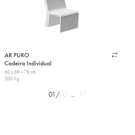
AR PURO
Cadeira Individual
60 x 69 x 78 cm
200 Kg
01/
02
17
...