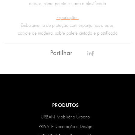
arestas, sobre palete cintada e plastificada
Exportação :
Embalamento de proteção com esponja nas arestas,
caixote de madeira, sobre palete cintada e plastificada
Partilhar
PRODUTOS
URBAN Mobiliário Urbano
PRIVATE Decoração e Design