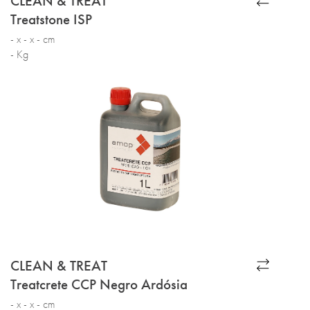
CLEAN & TREAT
Treatstone ISP
- x - x - cm
- Kg
CLEAN & TREAT
Treatcrete CCP Negro Ardósia
- x - x - cm